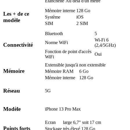
Etanchéité
Au delà d'un mètre
Mémoire interne
128 Go
Les + de ce
Système
iOS
modèle
SIM
2 SIM
Bluetooth
5
Wi-Fi 6
Norme WiFi
Connectivité
(2,4/5GHz)
Fonction de point d'accès
Oui
WiFi
Extensible jusqu'à
non extensible
Mémoire
Mémoire RAM
6 Go
Mémoire interne
128 Go
Réseau
5G
Modèle
iPhone 13 Pro Max
Ecran
large 6,7" soit 17 cm
Points forts
Stockage
très élevé 128 Go