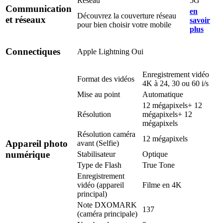
Réseau
5G
Communication
en
Découvrez la couverture réseau
et réseaux
savoir
pour bien choisir votre mobile
plus
Connectiques
Apple Lightning
Oui
Enregistrement vidéo
Format des vidéos
4K à 24, 30 ou 60 i/s
Mise au point
Automatique
12 mégapixels+ 12
Résolution
mégapixels+ 12
mégapixels
Résolution caméra
12 mégapixels
Appareil photo
avant (Selfie)
numérique
Stabilisateur
Optique
Type de Flash
True Tone
Enregistrement
vidéo (appareil
Filme en 4K
principal)
Note DXOMARK
137
(caméra principale)