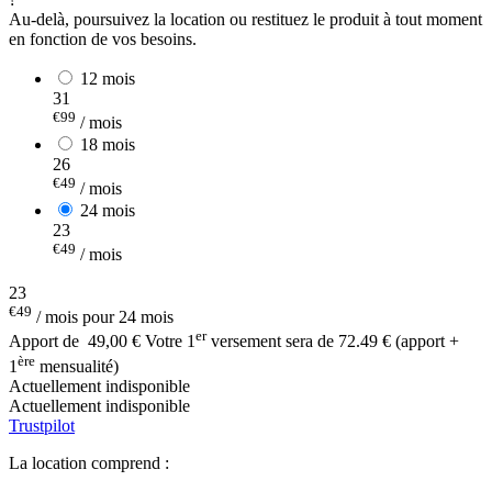
Au-delà, poursuivez la location ou restituez le produit à tout moment
en fonction de vos besoins.
12 mois
31
€99
/ mois
18 mois
26
€49
/ mois
24 mois
23
€49
/ mois
23
€49
/ mois pour 24 mois
er
Apport de
49,00 €
Votre 1
versement sera de 72.49 € (apport +
ère
1
mensualité)
Actuellement indisponible
Actuellement indisponible
Trustpilot
La location comprend :