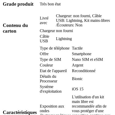
Grade produit
Très bon état
Chargeur: non fourni, Câble
Livré
USB: Lightning, Kit mains-libres
avec
Contenu du
/Écouteurs: Non
carton
Chargeur
non fourni
Câble
Lightning
USB
Type de téléphone
Tactile
Offre
Smartphone
Type de SIM
Nano SIM et eSIM
Couleur
Argent
Etat de l'appareil
Reconditionné
Détails du
Bionic
Processeur
Système
iOS 15
d'exploitation
L'utilisation d'un kit
main libre est
Exposition aux
recommandée afin de
ondes
vous protéger d'une
Caractéristiques