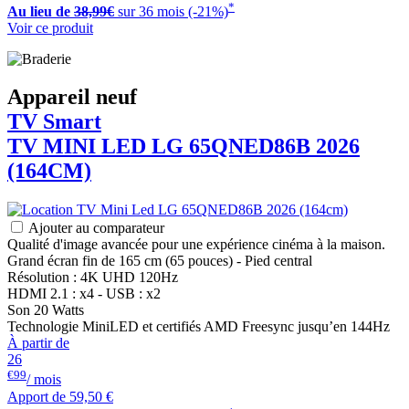
*
Au lieu de
38,99€
sur 36 mois (-21%)
Voir ce produit
Appareil neuf
TV Smart
TV MINI LED
LG
65QNED86B 2026
(164CM)
Ajouter au comparateur
Qualité d'image avancée pour une expérience cinéma à la maison.
Grand écran fin de 165 cm (65 pouces) - Pied central
Résolution : 4K UHD 120Hz
HDMI 2.1 : x4 - USB : x2
Son 20 Watts
Technologie MiniLED et certifiés AMD Freesync jusqu’en 144Hz
À partir de
26
€99
/ mois
Apport de
59,50 €