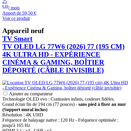
25
€49
/ mois
Apport de
59,50 €
Voir ce produit
Appareil neuf
TV Smart
TV OLED
LG
77W6 (2026) 77 (195 CM)
4K ULTRA HD - EXPÉRIENCE
CINÉMA & GAMING, BOÎTIER
DÉPORTÉ (CÂBLE INVISIBLE)
Ajouter au comparateur
Technologie OLED evo : Contrastes infinis, couleurs fidèles.
Grand écran fin de 194 cm (77 pouces) -
sans pied à fixer au mur
(Support mural inclus)
Résolution : 4K UHD
Fréquence de balayage native : 120 Hz - Fréquence optimisée :
jusqu'à 165 Hz
HDMI 2.1 : x4 - USB : x2