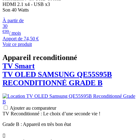
HDMI 2.1 x4 - USB x3
Son 40 Watts
À partir de
30
€99
/ mois
Apport de
74,50 €
Voir ce produit
Appareil reconditionné
TV Smart
TV OLED
SAMSUNG
QE55S95B
RECONDITIONNÉ GRADE B
Ajouter au comparateur
TV Reconditionné : Le choix d’une seconde vie !
Grade B : Appareil en très bon état
