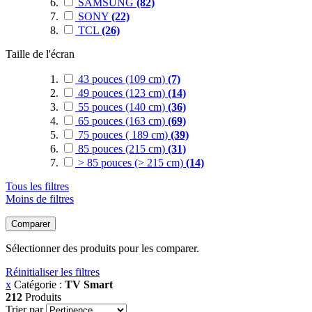
SAMSUNG
(82)
SONY
(22)
TCL
(26)
Taille de l'écran
43 pouces (109 cm)
(7)
49 pouces (123 cm)
(14)
55 pouces (140 cm)
(36)
65 pouces (163 cm)
(69)
75 pouces ( 189 cm)
(39)
85 pouces (215 cm)
(31)
> 85 pouces (> 215 cm)
(14)
Tous les filtres
Moins de filtres
Comparer
Sélectionner des produits pour les comparer.
Réinitialiser les filtres
x
Catégorie :
TV Smart
212
Produits
Trier par