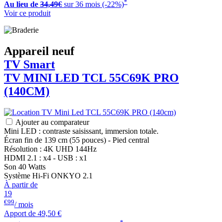
*
Au lieu de
34,49€
sur 36 mois (-22%)
Voir ce produit
Appareil neuf
TV Smart
TV MINI LED
TCL
55C69K PRO
(140CM)
Ajouter au comparateur
Mini LED : contraste saisissant, immersion totale.
Écran fin de 139 cm (55 pouces) - Pied central
Résolution : 4K UHD 144Hz
HDMI 2.1 : x4 - USB : x1
Son 40 Watts
Système Hi-Fi ONKYO 2.1
À partir de
19
€99
/ mois
Apport de
49,50 €
*