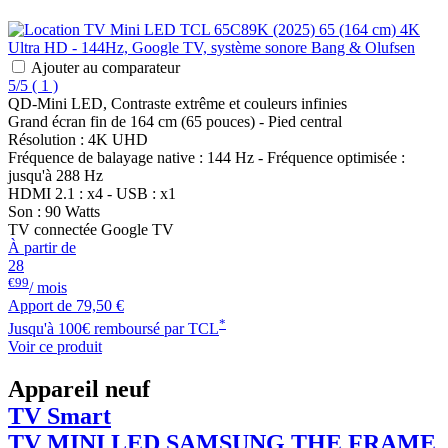
Ajouter au comparateur
5/5
(
1 )
QD-Mini LED, Contraste extrême et couleurs infinies
Grand écran fin de 164 cm (65 pouces) - Pied central
Résolution : 4K UHD
Fréquence de balayage native : 144 Hz - Fréquence optimisée :
jusqu'à 288 Hz
HDMI 2.1 : x4 - USB : x1
Son : 90 Watts
TV connectée Google TV
À partir de
28
€99
/ mois
Apport de
79,50 €
*
Jusqu'à 100€ remboursé par TCL
Voir ce produit
Appareil neuf
TV Smart
TV MINI LED
SAMSUNG
THE FRAME