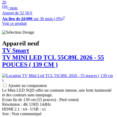
20
€99
/ mois
Apport de
52,50 €
*
Au lieu de
22,99€
sur 36 mois (-9%)
Voir ce produit
Appareil neuf
TV Smart
TV MINI LED
TCL
55C89L 2026 - 55
POUCES ( 139 CM )
Ajouter au comparateur
Le Mini LED SQD offre un contraste intense, une forte luminosité
et des couleurs sans marquage.
Ecran fin de 139 cm (55 pouces) - Pied central
Résolution : 4K UHD 144Hz
HDMI 2.1 : x4 - USB : x1
Son : Non communiqué