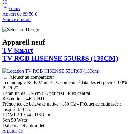
30
€49
/ mois
Apport de
69,50 €
Voir ce produit
Appareil neuf
TV Smart
TV RGB
HISENSE
55UR8S (139CM)
Ajouter au comparateur
Technologie RGB MiniLED : couleurs éclatantes et spectre 100%
BT2020.
Écran fin de 139 cm (55 pouces) - Pied central
Résolution : 4K UHD
Fréquence de balayage native : 180 Hz - Fréquence optimisée :
jusqu'à 330 Hz
HDMI 2.1 : x4 - USB : x2
Son 50 Watts
Dalle mat et anti-reflet
À partir de