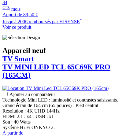
34
€49
/ mois
Apport de
89,50 €
*
Jusqu'à 200€ remboursés par HISENSE
Voir ce produit
Appareil neuf
TV Smart
TV MINI LED
TCL
65C69K PRO
(165CM)
Ajouter au comparateur
Technologie Mini LED : luminosité et contrastes saisissants.
Grand écran de 164 cm (65 pouces) - Pied central
Résolution : 4K UHD 144Hz
HDMI 2.1 : x4 - USB : x1
Son : 40 Watts
Système Hi-Fi ONKYO 2.1
À partir de