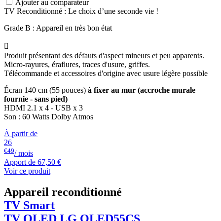
Ajouter au comparateur
TV Reconditionné : Le choix d’une seconde vie !
Grade B : Appareil en très bon état

Produit présentant des défauts d'aspect mineurs et peu apparents.
Micro-rayures, éraflures, traces d'usure, griffes.
Télécommande et accessoires d'origine avec usure légère possible
Écran 140 cm (55 pouces)
à fixer au mur (accroche murale
fournie - sans pied)
HDMI 2.1 x 4 - USB x 3
Son : 60 Watts Dolby Atmos
À partir de
26
€49
/ mois
Apport de
67,50 €
Voir ce produit
Appareil reconditionné
TV Smart
TV OLED
LG
OLED55CS