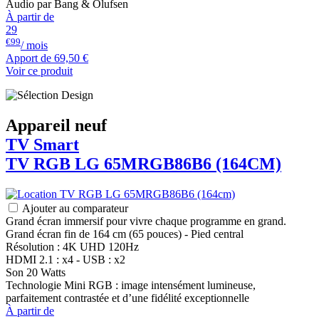
Audio par Bang & Olufsen
À partir de
29
€99
/ mois
Apport de
69,50 €
Voir ce produit
Appareil neuf
TV Smart
TV RGB
LG
65MRGB86B6 (164CM)
Ajouter au comparateur
Grand écran immersif pour vivre chaque programme en grand.
Grand écran fin de 164 cm (65 pouces) - Pied central
Résolution : 4K UHD 120Hz
HDMI 2.1 : x4 - USB : x2
Son 20 Watts
Technologie Mini RGB : image intensément lumineuse,
parfaitement contrastée et d’une fidélité exceptionnelle
À partir de