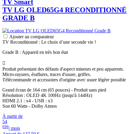
TV Smart
TV
LG
OLED65G4 RECONDITIONNÉ
GRADE B
Ajouter au comparateur
TV Reconditionné : Le choix d’une seconde vie !
Grade B : Appareil en très bon état

Produit présentant des défauts d'aspect mineurs et peu apparents.
Micro-rayures, éraflures, traces d'usure, griffes.
Télécommande et accessoires d'origine avec usure légère possible
Grand écran de 164 cm (65 pouces) - Produit sans pied
Résolution : OLED 4K 100Hz (jusqu'à 144Hz)
HDMI 2.1 : x4 - USB : x3
Son 60 Watts - Dolby Atmos
À partir de
54
€99
/ mois
Apport de
137,50 €