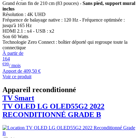
Grand écran fin de 210 cm (83 pouces) -
Sans pied, support mural
inclus
Résolution : 4K UHD
Fréquence de balayage native : 120 Hz - Fréquence optimisée :
jusqu'à 165 Hz
HDMI 2.1 : x4 - USB : x2
Son 60 Watts
Technologie Zero Connect : boîtier déporté qui regroupe toute la
connectique
À partir de
164
€99
/ mois
Apport de
409,50 €
Voir ce produit
Appareil reconditionné
TV Smart
TV OLED
LG
OLED55G2 2022
RECONDITIONNÉ GRADE B