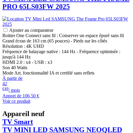
PRO 65LS03FW 2025
Ajouter au comparateur
Boitier One Connect sans fil : Conserver un espace épuré sans fil
Grand écran de 163 cm (65 pouces) - Pieds sur les côtés
Résolution : 4K UHD
Fréquence de balayage native : 144 Hz - Fréquence optimisée :
jusqu'à 144 Hz
HDMI 2.0 : x4 - USB : x3
Son 40 Watts
Mode Art, fonctionnalité IA et certifié sans reflets
À partir de
42
€49
/ mois
Apport de
106,50 €
Voir ce produit
Appareil neuf
TV Smart
TV MINI LED
SAMSUNG
NEOQLED