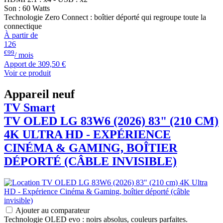
Son : 60 Watts
Technologie Zero Connect : boîtier déporté qui regroupe toute la
connectique
À partir de
126
€99
/ mois
Apport de
309,50 €
Voir ce produit
Appareil neuf
TV Smart
TV OLED
LG
83W6 (2026) 83" (210 CM)
4K ULTRA HD - EXPÉRIENCE
CINÉMA & GAMING, BOÎTIER
DÉPORTÉ (CÂBLE INVISIBLE)
Ajouter au comparateur
Technologie OLED evo : noirs absolus, couleurs parfaites.