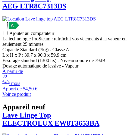
AEG
LTR8C7313DS
Ajouter au comparateur
La technologie ProSteam : rafraîchit vos vêtements à la vapeur en
seulement 25 minutes
Capacité Standard (7kg) - Classe A
L x H x P : 39.7 x 90.3 x 59.9 cm
Essorage standard (1300 trs) - Niveau sonore de 79dB
Dosage automatique de lessive - Vapeur
À partir de
22
€49
/ mois
Apport de
54,50 €
Voir ce produit
Appareil neuf
Lave Linge Top
ELECTROLUX
EW8T3653BA