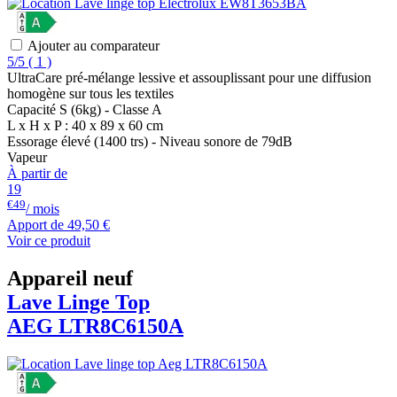
Ajouter au comparateur
5/5
(
1 )
UltraCare pré-mélange lessive et assouplissant pour une diffusion
homogène sur tous les textiles
Capacité S (6kg) - Classe A
L x H x P : 40 x 89 x 60 cm
Essorage élevé (1400 trs) - Niveau sonore de 79dB
Vapeur
À partir de
19
€49
/ mois
Apport de
49,50 €
Voir ce produit
Appareil neuf
Lave Linge Top
AEG
LTR8C6150A