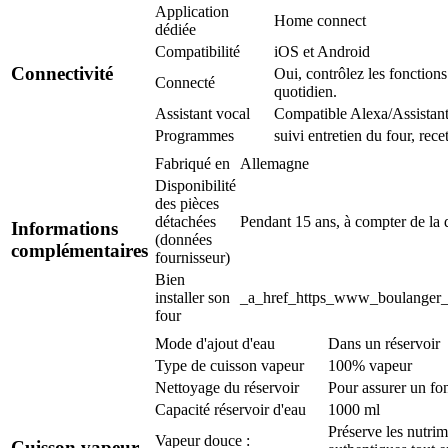
Application
Home connect
dédiée
Compatibilité
iOS et Android
Connectivité
Oui, contrôlez les fonctions
Connecté
quotidien.
Assistant vocal
Compatible Alexa/Assistan
Programmes
suivi entretien du four, recet
Fabriqué en
Allemagne
Disponibilité
des pièces
détachées
Pendant 15 ans, à compter de la 
Informations
(données
complémentaires
fournisseur)
Bien
installer son
_a_href_https_www_boulanger_c
four
Mode d'ajout d'eau
Dans un réservoir
Type de cuisson vapeur
100% vapeur
Nettoyage du réservoir
Pour assurer un fon
Capacité réservoir d'eau
1000 ml
Préserve les nutrim
Vapeur douce :
Cuisson vapeur