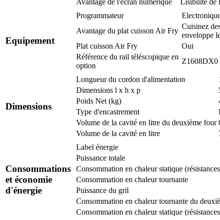
Avantage de l'écran numérique
Lisibilité de
Programmateur
Electroniqu
Cuisinez des
Avantage du plat cuisson Air Fry
enveloppe le
Equipement
Plat cuisson Air Fry
Oui
Référence du rail téléscopique en
Z1608DX0
option
Longueur du cordon d'alimentation
Dimensions l x h x p
Poids Net (kg)
Dimensions
Type d'encastrement
Volume de la cavité en litre du deuxième four
Volume de la cavité en litre
Label énergie
Puissance totale
Consommations
Consommation en chaleur statique (résistances 
et économie
Consommation en chaleur tournante
d'énergie
Puissance du gril
Consommation en chaleur tournante du deuxi
Consommation en chaleur statique (résistances h