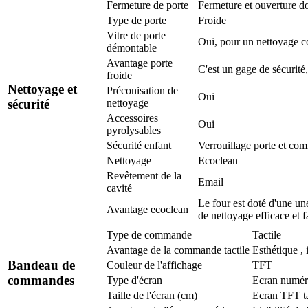
Fermeture de porte
Fermeture et ouverture d
Type de porte
Froide
Vitre de porte
Oui, pour un nettoyage co
démontable
Avantage porte
C'est un gage de sécurité,
froide
Nettoyage et
Préconisation de
Oui
sécurité
nettoyage
Accessoires
Oui
pyrolysables
Sécurité enfant
Verrouillage porte et c
Nettoyage
Ecoclean
Revêtement de la
Email
cavité
Le four est doté d'une un
Avantage ecoclean
de nettoyage efficace et f
Type de commande
Tactile
Avantage de la commande tactile
Esthétique , 
Bandeau de
Couleur de l'affichage
TFT
commandes
Type d'écran
Ecran numér
Taille de l'écran (cm)
Ecran TFT ta